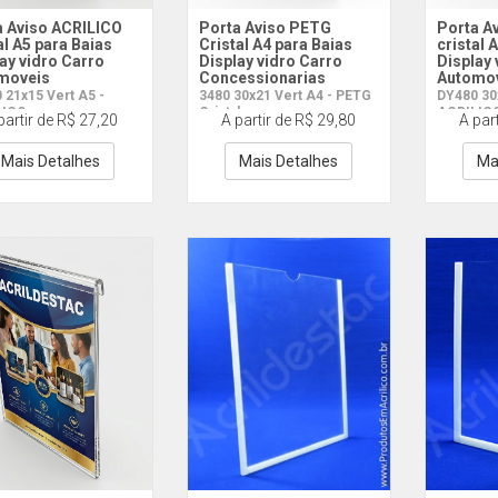
a Aviso ACRILICO
Porta Aviso PETG
Porta A
al A5 para Baias
Cristal A4 para Baias
cristal 
ay vidro Carro
Display vidro Carro
Display 
moveis
Concessionarias
Automo
 21x15 Vert A5 -
3480 30x21 Vert A4 - PETG
DY480 30x
LICO
Cristal
ACRILIC
partir de R$ 27,20
A partir de R$ 29,80
A par
Mais Detalhes
Mais Detalhes
Ma