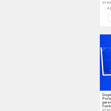
DY341
A 
Displ
Porta
pare
Fund
DY341