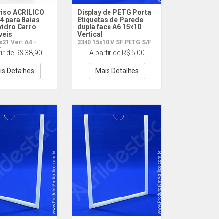
viso ACRILICO
Display de PETG Porta
A4 para Baias
Etiquetas de Parede
vidro Carro
dupla face A6 15x10
veis
Vertical
21 Vert A4 -
3340 15x10 V SF PETG S/F
O
tir de R$ 38,90
A partir de R$ 5,00
is Detalhes
Mais Detalhes