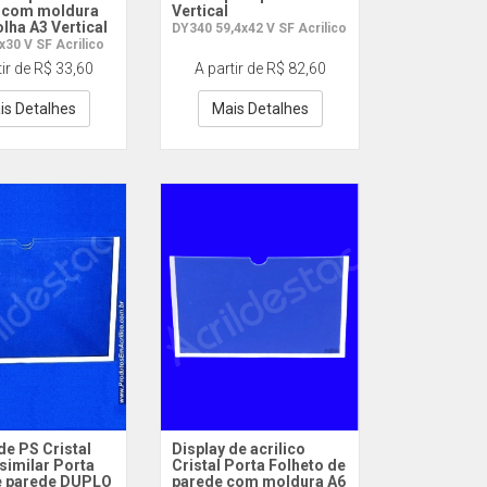
 com moldura
Vertical
lha A3 Vertical
DY340 59,4x42 V SF Acrilico
30 V SF Acrilico
tir de R$ 33,60
A partir de R$ 82,60
is Detalhes
Mais Detalhes
de PS Cristal
Display de acrilico
 similar Porta
Cristal Porta Folheto de
e parede DUPLO
parede com moldura A6