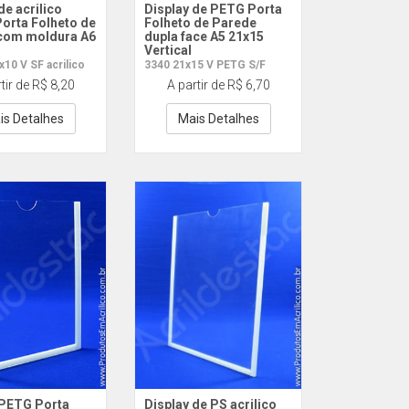
de acrilico
Display de PETG Porta
Porta Folheto de
Folheto de Parede
com moldura A6
dupla face A5 21x15
Vertical
10 V SF acrilico
3340 21x15 V PETG S/F
tir de R$ 8,20
A partir de R$ 6,70
is Detalhes
Mais Detalhes
 PETG Porta
Display de PS acrilico