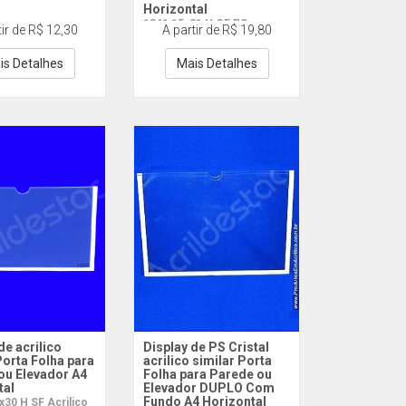
Horizontal
1341 15x21 H CF PS
tir de R$ 12,30
A partir de R$ 19,80
is Detalhes
Mais Detalhes
de acrilico
Display de PS Cristal
Porta Folha para
acrilico similar Porta
ou Elevador A4
Folha para Parede ou
tal
Elevador DUPLO Com
Fundo A4 Horizontal
30 H SF Acrilico