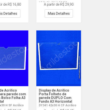
1341 21x30 H CF PS
tir de R$ 16,80
A partir de R$ 29,90
is Detalhes
Mais Detalhes
de Acrilico
Display de Acrilico
 para parede com
Porta Folheto de
 Bolso Folha A3
parede DUPLO Com
tal
Fundo A3 Horizontal
30 H SF Acrilico
DY341 42x30 H CF Acrilico