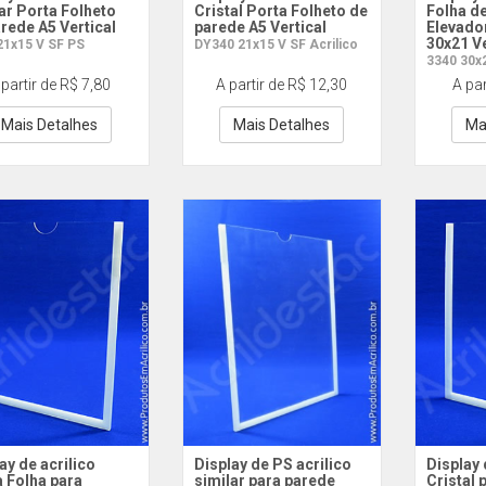
ar Porta Folheto
Cristal Porta Folheto de
Folha d
rede A5 Vertical
parede A5 Vertical
Elevador
30x21 Ve
21x15 V SF PS
DY340 21x15 V SF Acrilico
3340 30x
 partir de R$ 7,80
A partir de R$ 12,30
A par
Mais Detalhes
Mais Detalhes
Ma
ay de acrilico
Display de PS acrilico
Display 
 Folha para
similar para parede
Cristal 