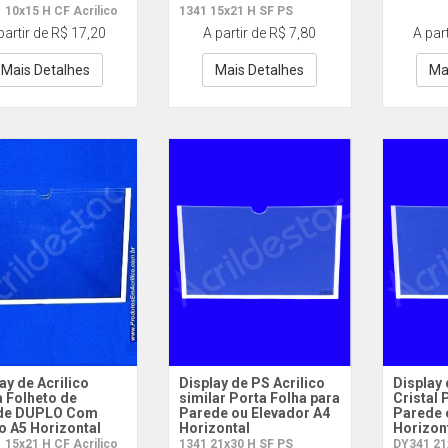
 10x15 H CF Acrilico
1341 15x21 H SF PS
partir de R$ 17,20
A partir de R$ 7,80
A par
Mais Detalhes
Mais Detalhes
Ma
ay de Acrilico
Display de PS Acrilico
Display 
 Folheto de
similar Porta Folha para
Cristal 
de DUPLO Com
Parede ou Elevador A4
Parede 
o A5 Horizontal
Horizontal
Horizon
 15x21 H CF Acrilico
1341 21x30 H SF PS
DY341 21x