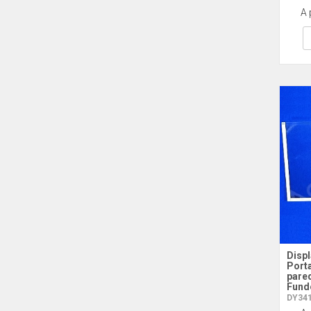
A 
Displ
Porta
pare
Fund
DY341