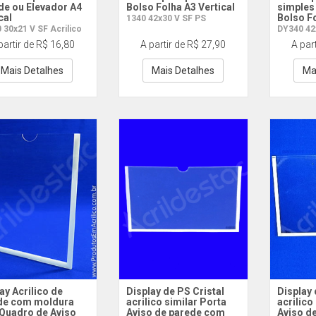
de ou Elevador A4
Bolso Folha A3 Vertical
simples
cal
Bolso Fo
1340 42x30 V SF PS
 30x21 V SF Acrilico
DY340 42x
partir de R$ 16,80
A partir de R$ 27,90
A par
Mais Detalhes
Mais Detalhes
Ma
ay Acrilico de
Display de PS Cristal
Display 
de com moldura
acrilico similar Porta
acrilico
 Quadro de Aviso
Aviso de parede com
Aviso d