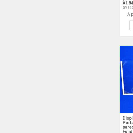
A1 84
DY340
A p
Displ
Porta
pare
Fund