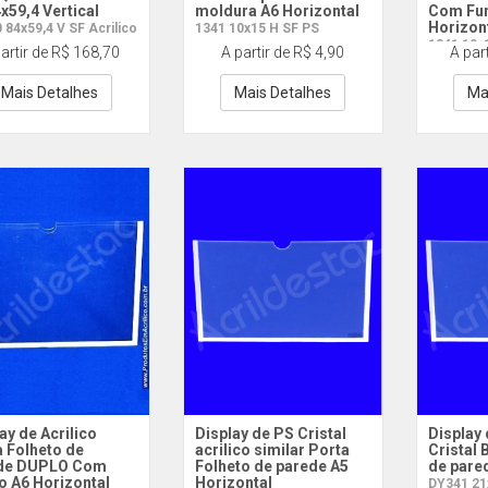
x59,4 Vertical
moldura A6 Horizontal
Com Fu
Horizon
 84x59,4 V SF Acrilico
1341 10x15 H SF PS
1341 10x
artir de R$ 168,70
A partir de R$ 4,90
A par
Mais Detalhes
Mais Detalhes
Ma
ay de Acrilico
Display de PS Cristal
Display 
 Folheto de
acrilico similar Porta
Cristal 
de DUPLO Com
Folheto de parede A5
de pare
o A6 Horizontal
Horizontal
DY341 21x