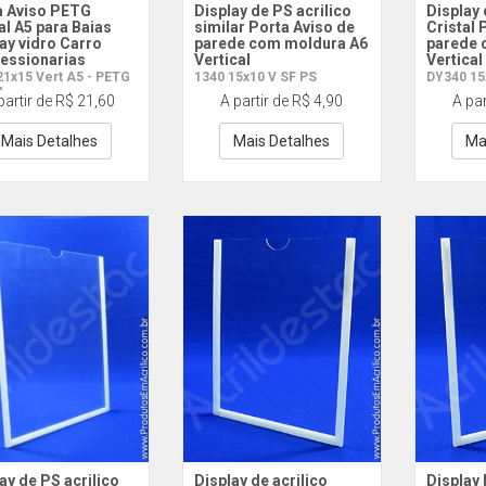
a Aviso PETG
Display de PS acrilico
Display 
al A5 para Baias
similar Porta Aviso de
Cristal 
ay vidro Carro
parede com moldura A6
parede 
essionarias
Vertical
Vertical
21x15 Vert A5 - PETG
1340 15x10 V SF PS
DY340 15x
l
partir de R$ 21,60
A partir de R$ 4,90
A par
Mais Detalhes
Mais Detalhes
Ma
ay de PS acrilico
Display de acrilico
Display