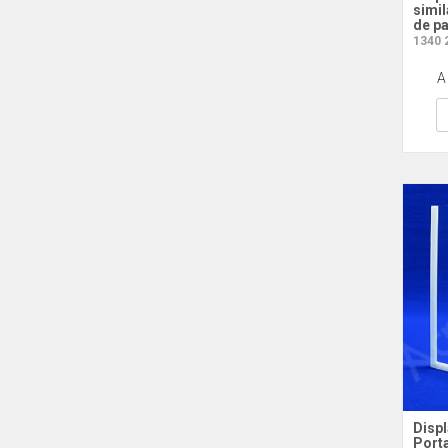
simil
de pa
1340 
A
Displ
Porta