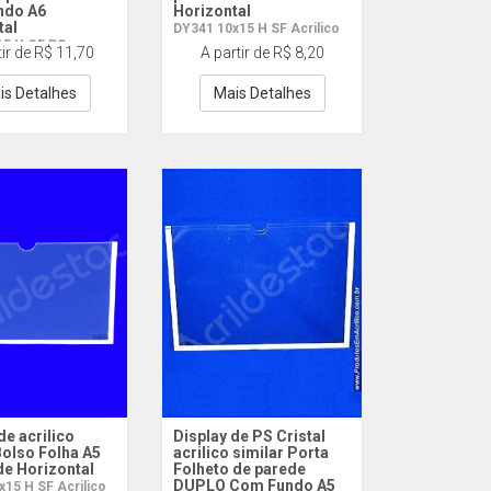
ndo A6
Horizontal
tal
DY341 10x15 H SF Acrilico
15 H CF PS
tir de R$ 11,70
A partir de R$ 8,20
is Detalhes
Mais Detalhes
de acrilico
Display de PS Cristal
Bolso Folha A5
acrilico similar Porta
de Horizontal
Folheto de parede
DUPLO Com Fundo A5
15 H SF Acrilico