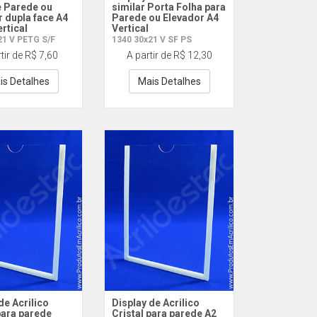
e Parede ou
similar Porta Folha para
 dupla face A4
Parede ou Elevador A4
rtical
Vertical
21 V PETG S/F
1340 30x21 V SF PS
tir de R$ 7,60
A partir de R$ 12,30
is Detalhes
Mais Detalhes
de Acrilico
Display de Acrilico
para parede
Cristal para parede A2