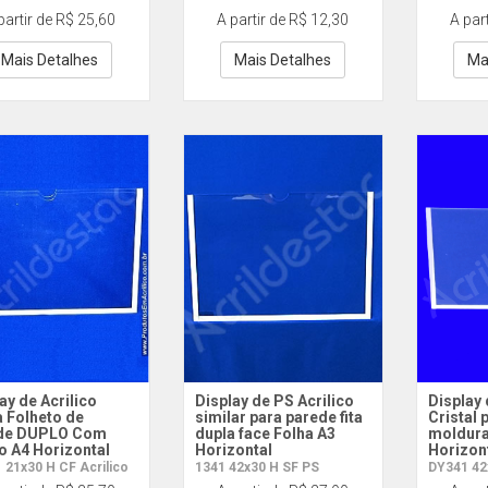
partir de R$ 25,60
A partir de R$ 12,30
A par
Mais Detalhes
Mais Detalhes
Ma
ay de Acrilico
Display de PS Acrilico
Display 
 Folheto de
similar para parede fita
Cristal
de DUPLO Com
dupla face Folha A3
moldura
o A4 Horizontal
Horizontal
Horizon
 21x30 H CF Acrilico
1341 42x30 H SF PS
DY341 42x