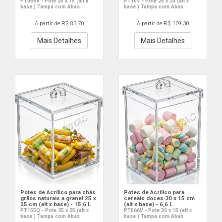
PT056V - Pote 25 x 15 (alt x
PT10V - Pote 25 x 20 (alt x
base ) Tampa com Abas
base ) Tampa com Abas
A partir de R$ 83,70
A partir de R$ 109,30
Mais Detalhes
Mais Detalhes
Potes de Acrílico para chás
Potes de Acrílico para
grãos naturais a granel 25 x
cereais doces 30 x 15 cm
25 cm (alt x base) - 15,6 L
(alt x base) - 6,6 L
PT155Q - Pote 25 x 25 (alt x
PT066V - Pote 30 x 15 (alt x
base ) Tampa com Abas
base ) Tampa com Abas