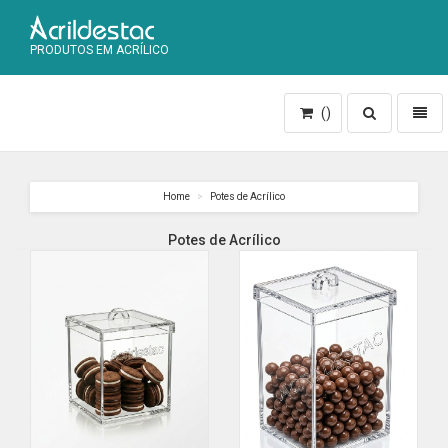
PRODUTOS EM ACRÍLICO
Toggle
Toggl
()
search
naviga
Home
Potes de Acrílico
Potes de Acrílico