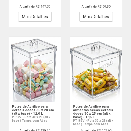
A partir de R$ 147,30
A partir de R$ 99,80
Mais Detalhes
Mais Detalhes
Potes de Acrílico para
Potes de Acrílico para
cereais doces 30 x 20 cm
alimentos secos cereais
(alt x base) - 12,0 L
doces 30 x 25 cm (alt x
base) - 18,5 L
PT12V - Pote 30 x 20 (alt x
base ) Tampa com Abas
PT185V - Pote 30 x 25 (alt x
base ) Tampa com Abas
A partir de R$ 129,80
A partir de R$ 167,60