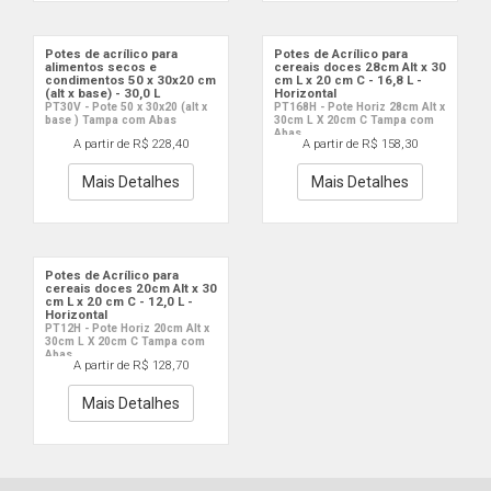
Potes de acrílico para
Potes de Acrílico para
alimentos secos e
cereais doces 28cm Alt x 30
condimentos 50 x 30x20 cm
cm L x 20 cm C - 16,8 L -
(alt x base) - 30,0 L
Horizontal
PT30V - Pote 50 x 30x20 (alt x
PT168H - Pote Horiz 28cm Alt x
base ) Tampa com Abas
30cm L X 20cm C Tampa com
Abas
A partir de R$ 228,40
A partir de R$ 158,30
Mais Detalhes
Mais Detalhes
Potes de Acrílico para
cereais doces 20cm Alt x 30
cm L x 20 cm C - 12,0 L -
Horizontal
PT12H - Pote Horiz 20cm Alt x
30cm L X 20cm C Tampa com
Abas
A partir de R$ 128,70
Mais Detalhes