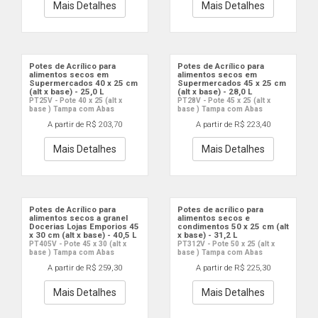
Mais Detalhes
Mais Detalhes
Potes de Acrílico para
Potes de Acrílico para
alimentos secos em
alimentos secos em
Supermercados 40 x 25 cm
Supermercados 45 x 25 cm
(alt x base) - 25,0 L
(alt x base) - 28,0 L
PT25V - Pote 40 x 25 (alt x
PT28V - Pote 45 x 25 (alt x
base ) Tampa com Abas
base ) Tampa com Abas
A partir de R$ 203,70
A partir de R$ 223,40
Mais Detalhes
Mais Detalhes
Potes de Acrílico para
Potes de acrílico para
alimentos secos a granel
alimentos secos e
Docerias Lojas Emporios 45
condimentos 50 x 25 cm (alt
x 30 cm (alt x base) - 40,5 L
x base) - 31,2 L
PT405V - Pote 45 x 30 (alt x
PT312V - Pote 50 x 25 (alt x
base ) Tampa com Abas
base ) Tampa com Abas
A partir de R$ 259,30
A partir de R$ 225,30
Mais Detalhes
Mais Detalhes