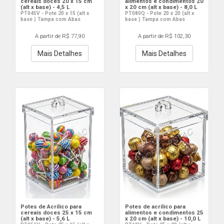
cereais doces 20 x 15 cm
alimentos e condimentos 20
(alt x base) - 4,5 L
x 20 cm (alt x base) - 8,0 L
PT045V - Pote 20 x 15 (alt x
PT080Q - Pote 20 x 20 (alt x
base ) Tampa com Abas
base ) Tampa com Abas
A partir de R$ 77,90
A partir de R$ 102,30
Mais Detalhes
Mais Detalhes
Potes de Acrílico para
Potes de acrílico para
cereais doces 25 x 15 cm
alimentos e condimentos 25
(alt x base) - 5,6 L
x 20 cm (alt x base) - 10,0 L