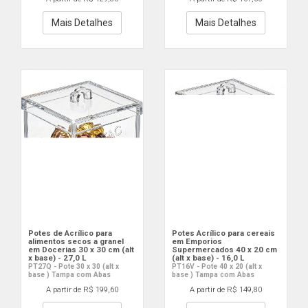
Mais Detalhes
Mais Detalhes
Potes de Acrílico para
Potes Acrílico para cereais
alimentos secos a granel
em Emporios
em Docerias 30 x 30 cm (alt
Supermercados 40 x 20 cm
x base) - 27,0 L
(alt x base) - 16,0 L
PT27Q - Pote 30 x 30 (alt x
PT16V - Pote 40 x 20 (alt x
base ) Tampa com Abas
base ) Tampa com Abas
A partir de R$ 199,60
A partir de R$ 149,80