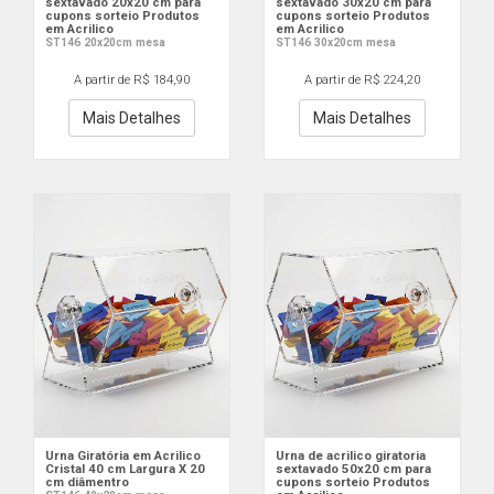
sextavado 20x20 cm para
sextavado 30x20 cm para
cupons sorteio Produtos
cupons sorteio Produtos
em Acrilico
em Acrilico
ST146 20x20cm mesa
ST146 30x20cm mesa
A partir de R$ 184,90
A partir de R$ 224,20
Mais Detalhes
Mais Detalhes
Urna Giratória em Acrilico
Urna de acrilico giratoria
Cristal 40 cm Largura X 20
sextavado 50x20 cm para
cm diâmentro
cupons sorteio Produtos