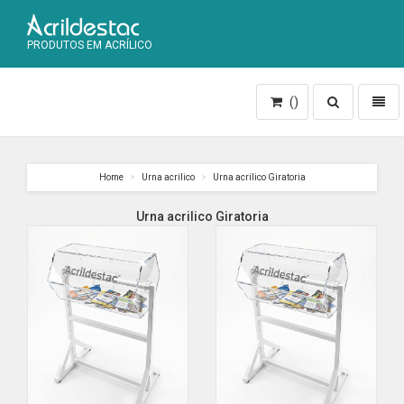
PRODUTOS EM ACRÍLICO
Toggle
Toggl
()
search
naviga
Home
Urna acrilico
Urna acrilico Giratoria
Urna acrilico Giratoria