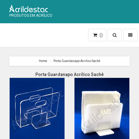
PRODUTOS EM ACRÍLICO
Toggle
Toggl
()
search
naviga
Home
Porta Guardanapo Acrílico Sachê
Porta Guardanapo Acrílico Sachê