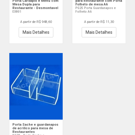
Porta Cardapio e Menu com
para Restaurante com Porta
Mesa Dupla para
Folheto de mesa A6
Restaurante - Desmontavel
PG25 Porta Guardanapos e
EX801
Folheto A6
A partir de R$ 948,60
A partir de R$ 11,30
Mais Detalhes
Mais Detalhes
Porta Sache e guardanapos
de acrilico para mesa de
Restaurantes