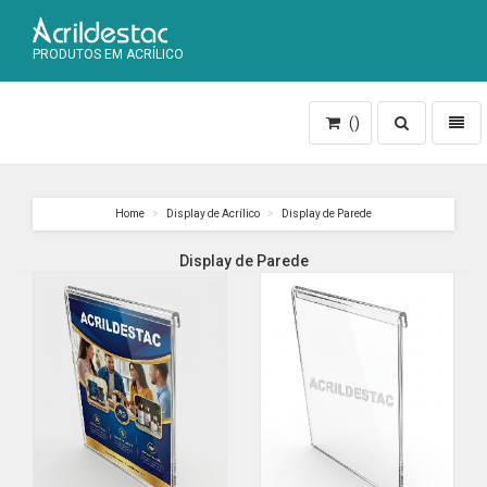
PRODUTOS EM ACRÍLICO
Toggle
Toggl
()
search
naviga
Home
Display de Acrílico
Display de Parede
Display de Parede