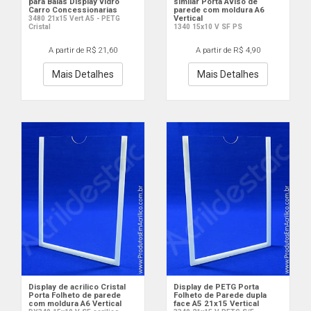
para Baias Display vidro
similar Porta Aviso de
Carro Concessionarias
parede com moldura A6
Vertical
3480 21x15 Vert A5 - PETG
Cristal
1340 15x10 V SF PS
A partir de R$ 21,60
A partir de R$ 4,90
Mais Detalhes
Mais Detalhes
Display de acrilico Cristal
Display de PETG Porta
Porta Folheto de parede
Folheto de Parede dupla
com moldura A6 Vertical
face A5 21x15 Vertical