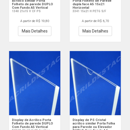
acrilico similar Porta
Porta Folheto de Parede
Folheto de parede DUPLO
dupla face A5 15x21
Com Fundo A5 Vertical
Horizontal
1340 21x15 V CF PS
3341 15x21 H PETG S/F
A partir de R$ 19,80
A partir de R$ 6,70
Mais Detalhes
Mais Detalhes
Display de Acrilico Porta
Display de PS Cristal
Folheto de parede DUPLO
acrilico similar Porta Folha
Com Fundo A5 Vertical
para Parede ou Elevador