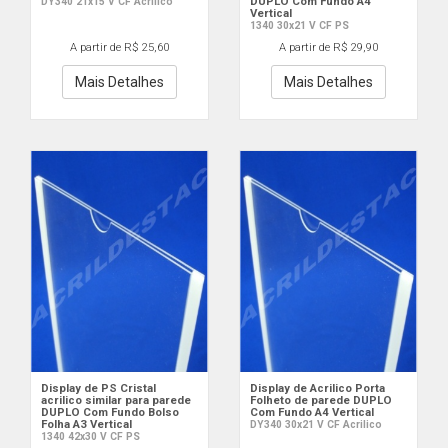
DUPLO Com Fundo A4
DY340 21x15 V CF Acrilico
Vertical
1340 30x21 V CF PS
A partir de R$ 25,60
A partir de R$ 29,90
Mais Detalhes
Mais Detalhes
Display de PS Cristal
Display de Acrilico Porta
acrilico similar para parede
Folheto de parede DUPLO
DUPLO Com Fundo Bolso
Com Fundo A4 Vertical
Folha A3 Vertical
DY340 30x21 V CF Acrilico
1340 42x30 V CF PS