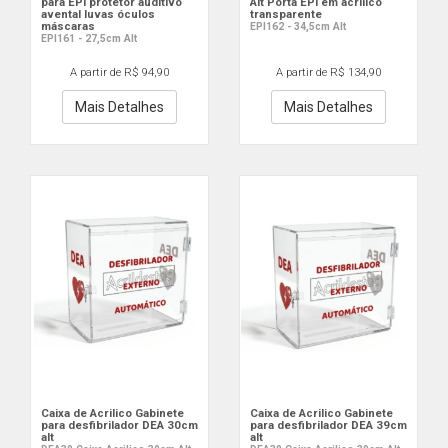
para EPI protetor auditivo
Alt Porta EPI em acrilico
avental luvas óculos
transparente
máscaras
EPI162 - 34,5cm Alt
EPI161 - 27,5cm Alt
A partir de R$ 94,90
A partir de R$ 134,90
Mais Detalhes
Mais Detalhes
Caixa de Acrilico Gabinete
Caixa de Acrilico Gabinete
para desfibrilador DEA 30cm
para desfibrilador DEA 39cm
alt
alt