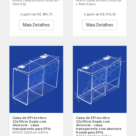
DEA30 Caixa Acrilico 30cm Alt -
DEA39 Caixa Acrilico 39cm Alt
4mm Esp
x 4mm Espes
A partir de R$ 389,70
A partir de R$ 476,30
Mais Detalhes
Mais Detalhes
Caixa de EPI Acrilico
Caixa de EPI Acrilico
22x30cm Dupla com
22x30cm Dupla com
divisoria - caixa
divisoria - caixa
transparente para EPIs
transparente com abertura
frontal para EPIs
EPI032 22x30cm DUPLA