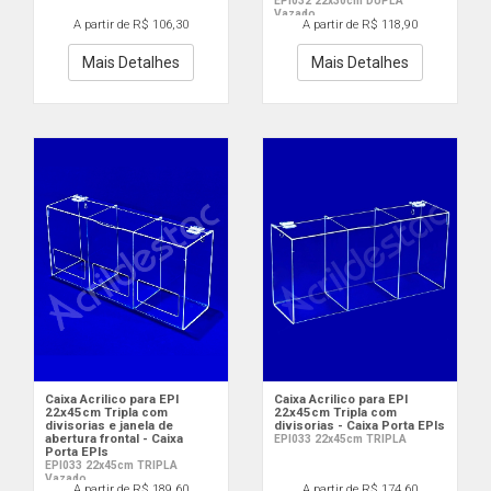
EPI032 22x30cm DUPLA
Vazado
A partir de R$ 106,30
A partir de R$ 118,90
Mais Detalhes
Mais Detalhes
Caixa Acrilico para EPI
Caixa Acrilico para EPI
22x45cm Tripla com
22x45cm Tripla com
divisorias e janela de
divisorias - Caixa Porta EPIs
abertura frontal - Caixa
EPI033 22x45cm TRIPLA
Porta EPIs
EPI033 22x45cm TRIPLA
Vazado
A partir de R$ 189,60
A partir de R$ 174,60