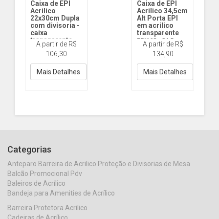
Caixa de EPI
Caixa de EPI
Acrilico
Acrilico 34,5cm
22x30cm Dupla
Alt Porta EPI
com divisoria -
em acrilico
caixa
transparente
transparente
EPI162 - 34,5cm
A partir de R$
A partir de R$
para EPIs
Alt
106,30
134,90
EPI032 22x30cm
DUPLA
Mais Detalhes
Mais Detalhes
Categorias
Anteparo Barreira de Acrilico Proteção e Divisorias de Mesa
Balcão Promocional Pdv
Baleiros de Acrílico
Bandeja para Amenities de Acrílico
Barreira Protetora Acrilico
Cadeiras de Acrílico