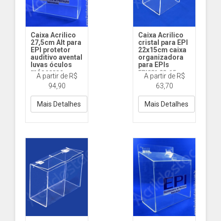
Caixa Acrilico
Caixa Acrilico
27,5cm Alt para
cristal para EPI
EPI protetor
22x15cm caixa
auditivo avental
organizadora
luvas óculos
para EPIs
máscaras
EPI031 22x15cm
A partir de R$
A partir de R$
EPI161 - 27,5cm
INDIV
94,90
63,70
Alt
Mais Detalhes
Mais Detalhes