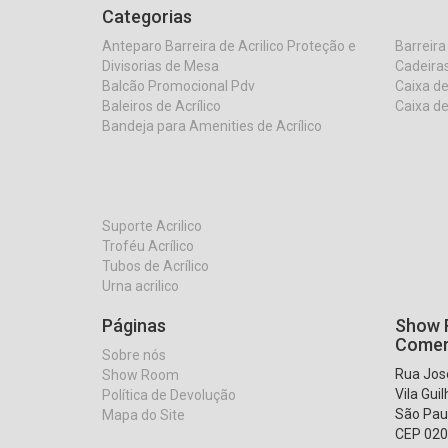
Categorias
Anteparo Barreira de Acrilico Proteção e
Barreira
Divisorias de Mesa
Cadeiras
Balcão Promocional Pdv
Caixa de
Baleiros de Acrílico
Caixa de
Bandeja para Amenities de Acrílico
Suporte Acrilico
Troféu Acrílico
Tubos de Acrílico
Urna acrilico
Páginas
Show R
Comer
Sobre nós
Rua José
Show Room
Vila Gui
Política de Devolução
São Pau
Mapa do Site
CEP 020