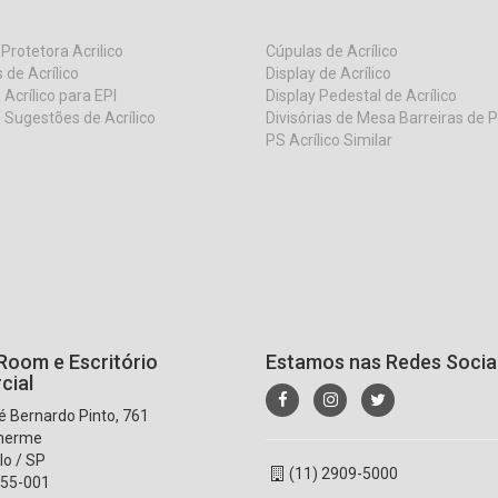
 Protetora Acrilico
Cúpulas de Acrílico
 de Acrílico
Display de Acrílico
 Acrílico para EPI
Display Pedestal de Acrílico
 Sugestões de Acrílico
Divisórias de Mesa Barreiras de 
PS Acrílico Similar
oom e Escritório
Estamos nas Redes Socia
cial
 Bernardo Pinto, 761
lherme
lo / SP
(11) 2909-5000
55-001