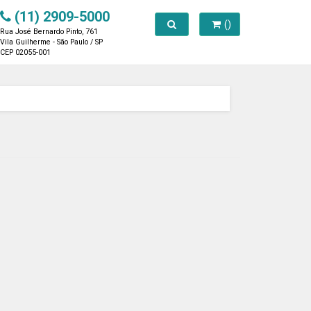
(11) 2909-5000
Toggle search
()
Rua José Bernardo Pinto, 761
Vila Guilherme - São Paulo / SP
CEP 02055-001