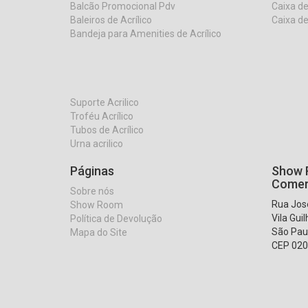
Balcão Promocional Pdv
Caixa de
Baleiros de Acrílico
Caixa de
Bandeja para Amenities de Acrílico
Suporte Acrilico
Troféu Acrílico
Tubos de Acrílico
Urna acrilico
Páginas
Show R
Comer
Sobre nós
Rua José
Show Room
Vila Gui
Política de Devolução
São Pau
Mapa do Site
CEP 020