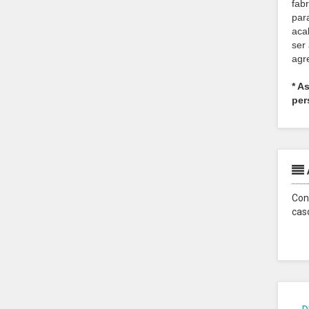
fab
par
aca
ser
agr
* A
per
Con
cas