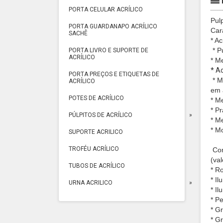
PORTA CELULAR ACRÍLICO
Pul
PORTA GUARDANAPO ACRÍLICO
Cara
SACHÊ
* Ac
* P
PORTA LIVRO E SUPORTE DE
ACRÍLICO
* M
* A
PORTA PREÇOS E ETIQUETAS DE
* M
ACRÍLICO
em 
POTES DE ACRÍLICO
* M
* Pr
PÚLPITOS DE ACRÍLICO
* M
* M
SUPORTE ACRILICO
TROFÉU ACRÍLICO
Com
(va
TUBOS DE ACRÍLICO
* Ro
* I
URNA ACRILICO
* I
* P
* G
* G