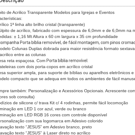
Descrição
pito de Acrilico Transparente Modelos para Igrejas e Eventos
cterísticas:
rílico 1ª linha alto brilho cristal (transparente)
úlpito de acrílico, fabricado com espessura de 6,0mm e de 6,0mm na
edidas: ± 1,16 Mt Altura x 60 cm largura x 35 cm profundidade
companha Porta bíblia removível, de fácil montagem, com pinos croma
odelo
Colunas Duplas dobrada para maior resistência formato sextavad
acrilico entre as colunas
esa reta espaçosa. Com
Porta bíblia removível.
ateleiras com dois porta-copos em acrílico cristal
esa superior ampla, para suporte de bíblias ou aparelhos eletrônicos e 
odelo compacto que se adequa em todos os ambientes de fácil manus
pre também: Personalização e Acessórios Opcionais. Acrescente com
lores sob consulta)
dízios de silicone c/ trava Kit c/ 4 rodinhas, permite fácil locomoção
luminação em LED 1 cor azul, verde ou branco
luminação em LED RGB 16 cores com controle disponível
ersonalização com sua logomarca em Adesivo colorido
ravação texto “JESUS” em Adesivo branco, preto
ravação texto “JESUS” à Laser direto no acrílico