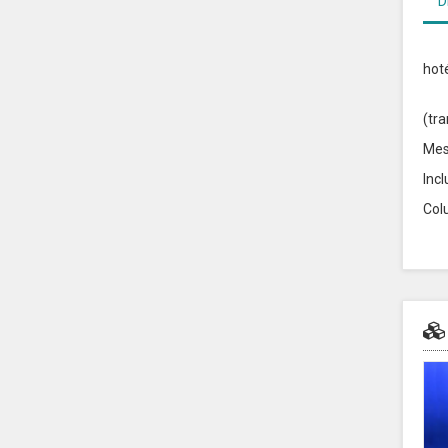
D
hot
Púl
(tr
Mes
Inc
Col