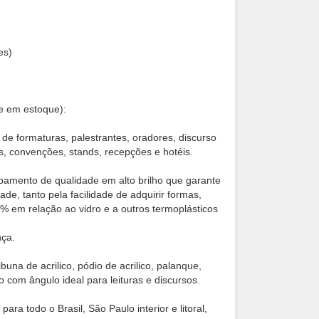
es)
ade em estoque):
 de formaturas, palestrantes, oradores, discurso
es, convenções, stands, recepções e hotéis.
bamento de qualidade em alto brilho que garante
e, tanto pela facilidade de adquirir formas,
3% em relação ao vidro e a outros termoplásticos
nça.
na de acrilico, pódio de acrilico, palanque,
 com ângulo ideal para leituras e discursos.
ra todo o Brasil, São Paulo interior e litoral,