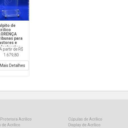
lpito de
rilico
LORENÇA
ribunas para
astores e
alestrantes
A partir de R$
122 Florença
1.679,80
istal
Mais Detalhes
 Protetora Acrilico
Cúpulas de Acrílico
 de Acrílico
Display de Acrílico