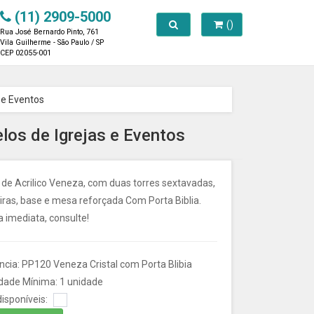
(11) 2909-5000
Toggle search
()
Rua José Bernardo Pinto, 761
Vila Guilherme - São Paulo / SP
CEP 02055-001
 e Eventos
los de Igrejas e Eventos
 de Acrilico Veneza, com duas torres sextavadas,
iras, base e mesa reforçada Com Porta Biblia.
 imediata, consulte!
ncia: PP120 Veneza Cristal com Porta Blibia
dade Mínima: 1 unidade
isponíveis: