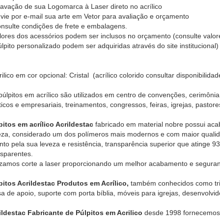
ravação de sua Logomarca à Laser direto no acrílico
nvie por e-mail sua arte em Vetor para avaliação e orçamento
onsulte condições de frete e embalagens.
ores dos acessórios podem ser inclusos no orçamento (consulte valor
lpito personalizado podem ser adquiridas através do site institucional)
rilico em cor opcional: Cristal (acrílico colorido consultar disponibilid
púlpitos em acrílico são utilizados em centro de convenções, cerimônia
íticos e empresariais, treinamentos, congressos, feiras, igrejas, pastor
pitos em acrílico Acrildestac
fabricado em material nobre possui aca
eza, considerado um dos polímeros mais modernos e com maior qualidad
nto pela sua leveza e resistência, transparência superior que atinge 9
nsparentes.
lizamos corte a laser proporcionando um melhor acabamento e segura
pitos Acrildestac Produtos em Acrílico,
também conhecidos como tribu
a de apoio, suporte com porta bíblia, móveis para igrejas, desenvolvido
ildestac Fabricante de Púlpitos em Acrilico
desde 1998 fornecemos pa