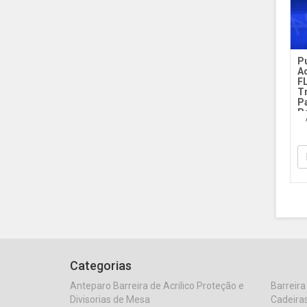
Pu
Ac
F
T
P
P
PP
Cr
Categorias
Anteparo Barreira de Acrilico Proteção e
Barreira
Divisorias de Mesa
Cadeiras