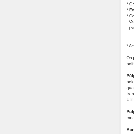
* G
* E
* C
Val
(pú
* Ac
Os 
pol
Púl
bel
qua
tra
Uti
Pul
mes
Acr