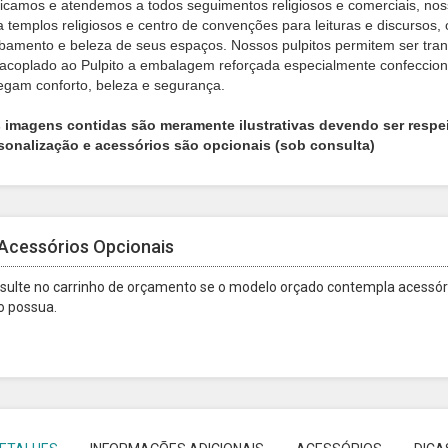
ricamos e atendemos a todos seguimentos religiosos e comerciais, no
a templos religiosos e centro de convenções para leituras e discursos,
bamento e beleza de seus espaços. Nossos pulpitos permitem ser tran
 acoplado ao Pulpito a embalagem reforçada especialmente confeccionad
egam conforto, beleza e segurança.
s imagens contidas são meramente ilustrativas devendo ser respe
sonalização e acessórios são opcionais (sob consulta)
Acessórios Opcionais
sulte no carrinho de orçamento se o modelo orçado contempla acessóri
o possua.