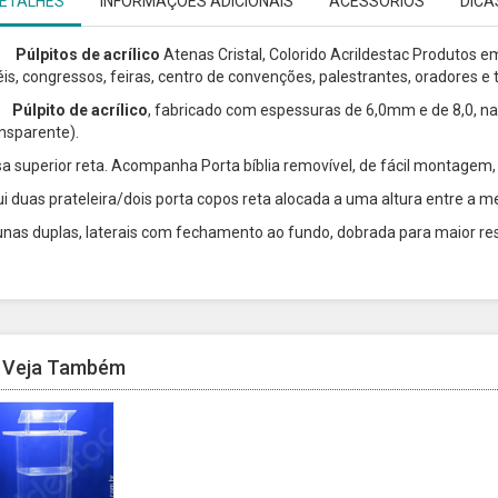
ETALHES
INFORMAÇÕES ADICIONAIS
ACESSÓRIOS
DICA
Púlpitos de acrílico
Atenas Cristal, Colorido Acrildestac Produtos em
éis, congressos, feiras, centro de convenções, palestrantes, oradores e
pito de acrílico
, fabricado com espessuras de 6,0mm e de 8,0, na 
ansparente).
a superior reta.
Acompanha Porta bíblia removível, de fácil montagem
lui duas prateleira/dois porta copos reta alocada a uma altura entre a m
unas duplas, laterais com fechamento ao fundo, dobrada para maior re
Veja Também