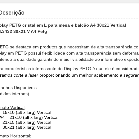
Descrição
play PETG cristal em L para mesa e balcão A4 30x21 Vertical
.3432 30x21 V A4 Petg
ETG
se destaca em produtos que necessitam de alta transparência co
play em PETG possui flexibilidade com alta transparência sem deformar
tendo a qualidade garantindo maior visibilidade ao informativo expost
ra característica interessante do Display PETG é que ele é considerado
lizamos
corte a laser
proporcionando um melhor acabamento
e segura
anhos Disponíveis:
didas internas)
mato Vertical
:
 15x10 (alt x larg) Vertical
A4 = 21x10 (alt x larg) Vertical
 21x15 (alt x larg) Vertical
 30x21 (alt x larg) Vertical
mato Horizontal
: