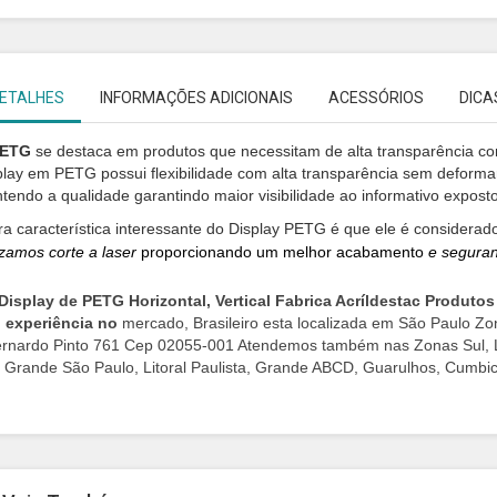
ETALHES
INFORMAÇÕES ADICIONAIS
ACESSÓRIOS
DICA
ETG
se destaca em produtos que necessitam de alta transparência co
play em PETG possui flexibilidade com alta transparência sem deformar
tendo a qualidade garantindo maior visibilidade ao informativo expost
ra característica interessante do Display PETG é que ele é considerado
lizamos
corte a laser
proporcionando um melhor acabamento
e segura
Display de PETG Horizontal, Vertical Fabrica Acríldestac Produto
experiência no
mercado, Brasileiro esta localizada em São Paulo Zon
rnardo Pinto 761 Cep 02055-001 Atendemos também nas Zonas Sul, Lest
Grande São Paulo, Litoral Paulista, Grande ABCD, Guarulhos, Cumbica