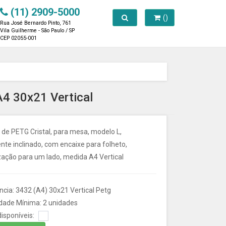
(11) 2909-5000
Toggle search
()
Rua José Bernardo Pinto, 761
Vila Guilherme - São Paulo / SP
CEP 02055-001
A4 30x21 Vertical
 de PETG Cristal, para mesa, modelo L,
te inclinado, com encaixe para folheto,
zação para um lado, medida A4 Vertical
cia: 3432 (A4) 30x21 Vertical Petg
dade Mínima: 2 unidades
isponíveis: