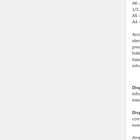
A6 =
1/3 
A5 
A4 
Acr
ide
prec
fol
loj
inf
Dis
inf
int
Dis
com
eve
Amp