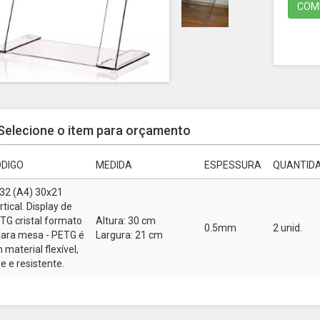
COMP
Selecione o item para orçamento
DIGO
MEDIDA
ESPESSURA
QUANTIDA
32 (A4) 30x21
rtical. Display de
TG cristal formato
Altura: 30 cm
0.5mm
2 unid.
para mesa - PETG é
Largura: 21 cm
 material flexível,
ve e resistente.