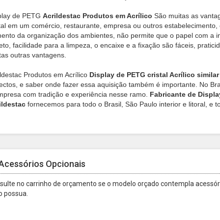
play de PETG
Acrildestac Produtos em Acrílico
São muitas as vantag
stal em um comércio, restaurante, empresa ou outros estabelecimento, 
ento da organização dos ambientes, não permite que o papel com a i
eto, facilidade para a limpeza, o encaixe e a fixação são fáceis, pratic
tas outras vantagens.
ildestac Produtos em Acrílico
Display de PETG cristal Acrílico simila
ectos, e saber onde fazer essa aquisição também é importante. No Bras
mpresa com tradição e experiência nesse ramo.
Fabricante de Displa
ildestac
fornecemos para todo o Brasil, São Paulo interior e litoral, e 
Acessórios Opcionais
sulte no carrinho de orçamento se o modelo orçado contempla acessóri
o possua.