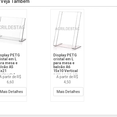
Veja Também
isplay PETG
Display PETG
istal em L
cristal em L
ara mesa e
para mesa e
alcão A5
balcão A6
5x21
15x10 Vertical
orizontal
3432 A6 (15x10)
A partir de R$
A partir de R$
32 (A5) 15x21
Vertical Petg
6,60
4,50
rizontal Petg
Mais Detalhes
Mais Detalhes