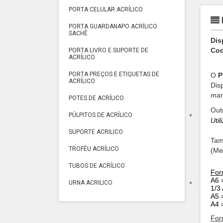
PORTA CELULAR ACRÍLICO
PORTA GUARDANAPO ACRÍLICO
SACHÊ
Dis
Cod
PORTA LIVRO E SUPORTE DE
ACRÍLICO
PORTA PREÇOS E ETIQUETAS DE
O
P
ACRÍLICO
Dis
man
POTES DE ACRÍLICO
Out
PÚLPITOS DE ACRÍLICO
Uti
SUPORTE ACRILICO
Tam
TROFÉU ACRÍLICO
(Me
TUBOS DE ACRÍLICO
For
A6 =
URNA ACRILICO
1/3 
A5 =
A4 =
For