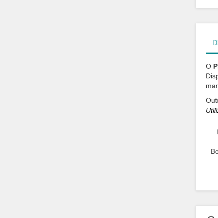
D
O
P
Dis
man
Out
Uti
Be