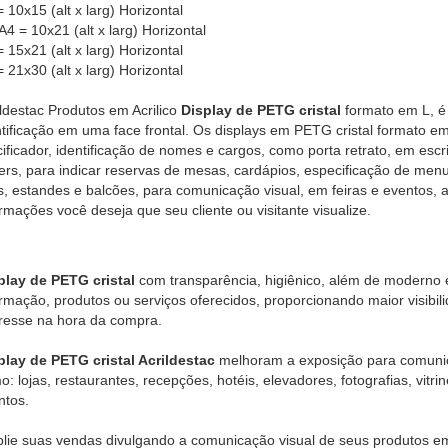
 10x15 (alt x larg) Horizontal
A4 = 10x21 (alt x larg)
Horizontal
= 15x21 (alt x larg)
Horizontal
= 21x30 (alt x larg)
Horizontal
ildestac Produtos em Acrilico
Display de PETG cristal
formato em L, é
ntificação em uma face frontal. Os displays em PETG cristal formato em 
ificador, identificação de nomes e cargos, como porta retrato, em escri
ders, para indicar reservas de mesas, cardápios, especificação de m
as, estandes e balcões, para comunicação visual, em feiras e eventos, 
ormações você deseja que seu cliente ou visitante visualize.
play de PETG cristal
com transparência, higiênico, além de moderno e
ormação, produtos ou serviços oferecidos, proporcionando maior visibi
eresse na hora da compra.
play de PETG cristal Acrildestac
melhoram a exposição para comunic
o: lojas, restaurantes, recepções, hotéis, elevadores, fotografias, vit
ntos.
lie suas vendas divulgando a comunicação visual de seus produtos e