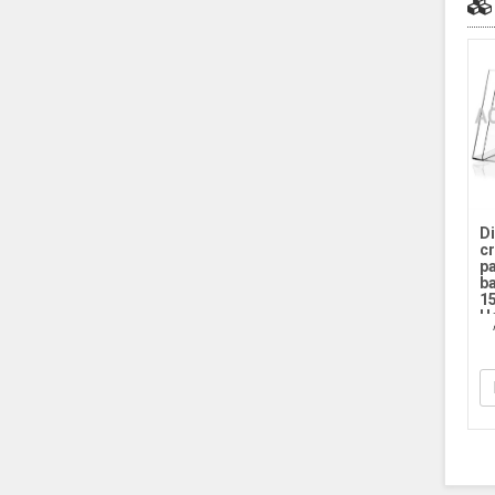
D
cr
p
b
1
H
34
Ho