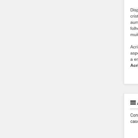
Dis
cri
aum
folh
mui
Acr
asp
a e
Acr
Con
cas