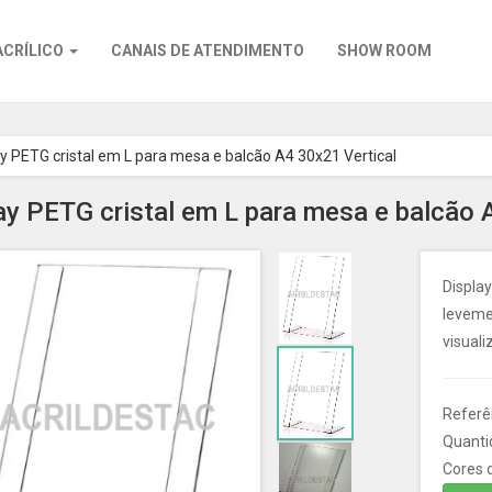
ACRÍLICO
CANAIS DE ATENDIMENTO
SHOW ROOM
ay PETG cristal em L para mesa e balcão A4 30x21 Vertical
ay PETG cristal em L para mesa e balcão 
Display
levemen
visuali
Referên
Quanti
Cores d