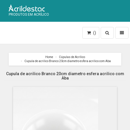
PRODUTOS EM ACRÍLICO
Toggle
Toggl
()
search
naviga
Home
Cúpulas de Acrílico
Cupula de acrilico Branco 20cm diametro esfera acrilico com Aba
Cupula de acrilico Branco 20cm diametro esfera acrilico com
Aba