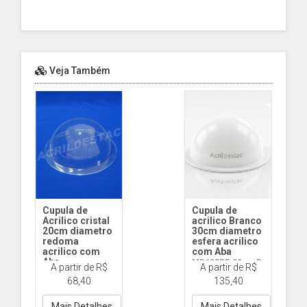
Veja Também
Cupula de
Cupula de
Acrilico cristal
acrilico Branco
20cm diametro
30cm diametro
redoma
esfera acrilico
acrilico com
com Aba
Aba
MD605BR 30cm D
A partir de R$
A partir de R$
MD505 20cm D
com Aba - Branco
68,40
135,40
com Aba
Mais Detalhes
Mais Detalhes