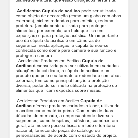
diâmetros e altura, que estão divulgados neste site.
Acrildestac Cupula de acrilico
pode ser utilizada
como objeto de decoração (como um globo com abas
externas), nichos redondos para enfeites, redoma
protetora (amplamente utilizada para proteger
alimentos, por exemplo, um bolo que fica em
exposição) e para proteção acústica. Um importante
uso da cúpula de acrílico é em câmeras de
segurança, nesta aplicação, a cúpula tornou-se
conhecida como dome para câmera e sua função é
proteger a câmera.
Acrildestac Produtos em Acrílico
Cupula de
Acrilico
desenvolvida para ser utilizada em variadas
situações do cotidiano, a cúpula de acrílico é um
produto que pelo seu formato arredondado com abas
externas, têm como principal função a proteção
diversa, podendo ser muito utilizada na proteção de
alimentos que ficam expostos sobre mesas.
Acrildestac Produtos em Acrilico
Cupula de
Acrilico
oferece produtos cortados a laser, utilizando
o acrílico como matéria-prima. Com mais de duas
décadas de mercado, a empresa atende diversos
segmentos, como hospitais, indústrias, comércio em
geral, até mesmo pessoa física em todo o território
nacional, fornecendo peças do catálogo ou
personalizadas, de acordo com o estudo do projeto.