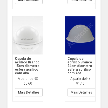
Cupula de
Cupula de
acrilico Branco
acrilico Branco
15cm diametro
24cm diametro
esfera acrilico
esfera acrilico
com Aba
com Aba
MD605BR 15cm D
MD605BR 24cm D
A partir de R$
A partir de R$
com Aba - Branco
com Aba - Branco
65,60
91,40
Mais Detalhes
Mais Detalhes